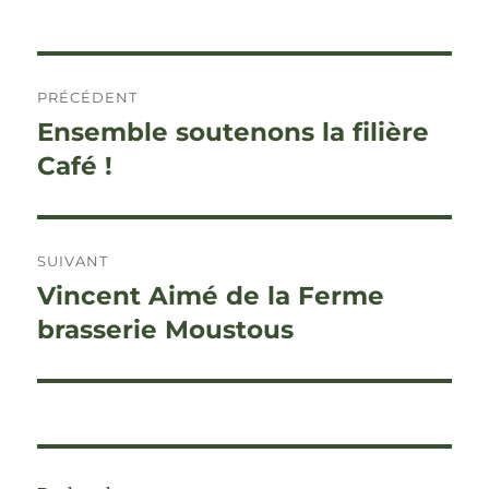
le
Navigation
PRÉCÉDENT
de
Ensemble soutenons la filière
Publication
précédente :
Café !
l’article
SUIVANT
Vincent Aimé de la Ferme
Publication
suivante :
brasserie Moustous