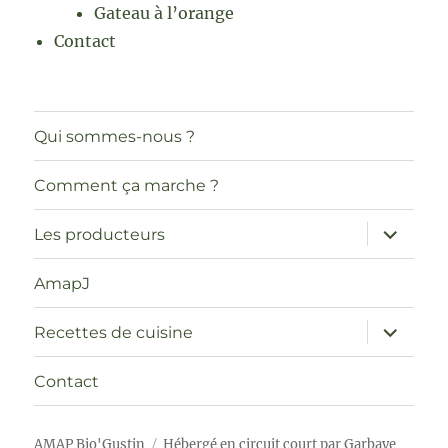
Gateau à l’orange
Contact
Qui sommes-nous ?
Comment ça marche ?
ouvrir
Les producteurs
le
sous-
menu
AmapJ
ouvrir
Recettes de cuisine
le
sous-
menu
Contact
AMAP Bio'Gustin
Hébergé en circuit court par Garbaye