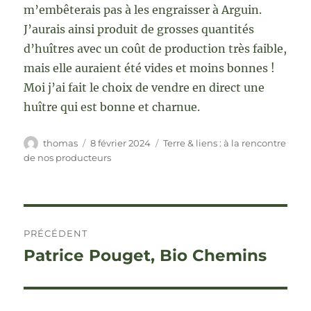
m’embêterais pas à les engraisser à Arguin.
J’aurais ainsi produit de grosses quantités
d’huîtres avec un coût de production très faible,
mais elle auraient été vides et moins bonnes !
Moi j’ai fait le choix de vendre en direct une
huître qui est bonne et charnue.
Auteur
Publié
Catégories
thomas
8 février 2024
Terre & liens : à la rencontre
le
de nos producteurs
Navigation
PRÉCÉDENT
de
Patrice Pouget, Bio Chemins
Publication
précédente :
l’article