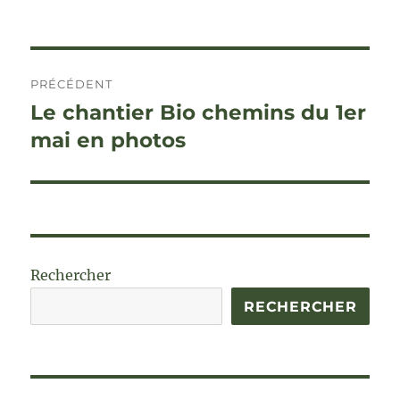
Navigation
PRÉCÉDENT
de
Le chantier Bio chemins du 1er
Publication
précédente :
mai en photos
l’article
Rechercher
RECHERCHER