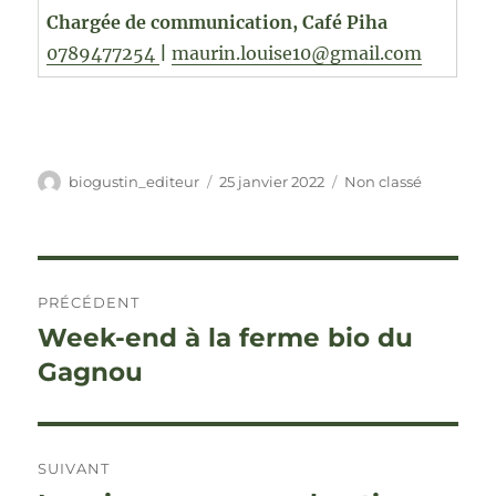
Chargée de communication,
Café Piha
0789477254
|
maurin.louise10@gmail.com
Auteur
Publié
Catégories
biogustin_editeur
25 janvier 2022
Non classé
le
Navigation
PRÉCÉDENT
de
Week-end à la ferme bio du
Publication
précédente :
Gagnou
l’article
SUIVANT