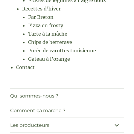
Pickles de légumes à l’aigre doux
Recettes d’hiver
Far Breton
Pizza en frosty
Tarte à la mâche
Chips de betterave
Purée de carottes tunisienne
Gateau à l’orange
Contact
Qui sommes-nous ?
Comment ça marche ?
ouvrir
Les producteurs
le
sous-