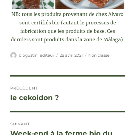
NB: tous les produits provenant de chez Alvaro
sont certifiés bio (autant le processus de
fabrication que les produits de base. Ces
derniers sont produits dans la zone de Málaga).
Auteur
Publié
Catégories
biogustin_editeur
28 avril 2021
Non classé
le
Navigation
PRÉCÉDENT
de
le cekoidon ?
Publication
précédente :
l’article
SUIVANT
Week-end à la ferme bio du
Publication