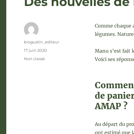
Des nouvelles de
Comme chaque an
légumes. Nature
Auteur
biogustin_editeur
Publié
17 juin 2020
Manu s’est fait 
le
Catégories
Non classé
Voici ses répons
Comment 
de panier
AMAP ?
Au départ du pro
ont estimé que l