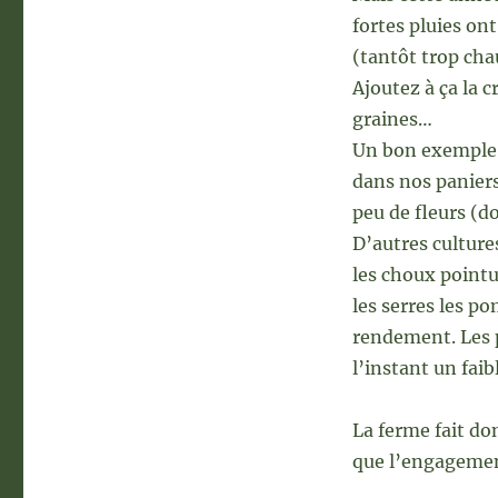
fortes pluies on
(tantôt trop chau
Ajoutez à ça la c
graines…
Un bon exemple d
dans nos paniers
peu de fleurs (do
D’autres culture
les choux pointu
les serres les p
rendement. Les 
l’instant un fai
La ferme fait do
que l’engagement