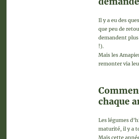
demander
Il y a eu des qu
que peu de retour
demandent plus
!).
Mais les Amapien
remonter via leu
Comment 
chaque a
Les légumes d’hi
maturité, il y a 
Mais cette année