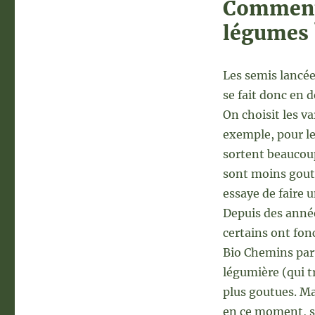
Comment 
légumes 
Les semis lancée
se fait donc en 
On choisit les v
exemple, pour le
sortent beaucoup
sont moins gout
essaye de faire 
Depuis des années
certains ont fon
Bio Chemins part
légumière (qui tr
plus goutues. Ma
en ce moment, se